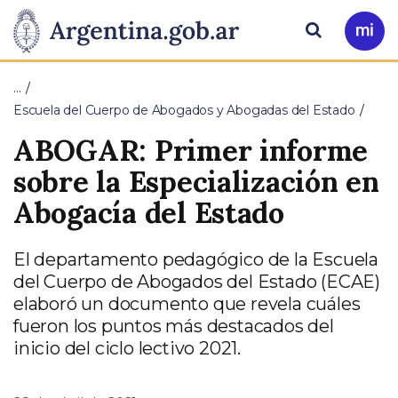
Pasar al contenido principal
Presidencia
Buscar
Ir
a
de
Mi
…
Arg
la
Escuela del Cuerpo de Abogados y Abogadas del Estado
ABOGAR: Primer informe
Nación
sobre la Especialización en
Abogacía del Estado
El departamento pedagógico de la Escuela
del Cuerpo de Abogados del Estado (ECAE)
elaboró un documento que revela cuáles
fueron los puntos más destacados del
inicio del ciclo lectivo 2021.