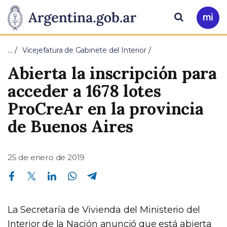
Pasar al contenido principal
Presidencia
Buscar
Ir
a
de
Mi
…
Vicejefatura de Gabinete del Interior
Arg
la
Abierta la inscripción para
Nación
acceder a 1678 lotes
ProCreAr en la provincia
de Buenos Aires
25 de enero de 2019
Compartir en Facebook
Compartir en Twitter
Compartir en Linkedin
Compartir en Whatsapp
Compartir en Telegram
La Secretaría de Vivienda del Ministerio del
Interior de la Nación anunció que está abierta