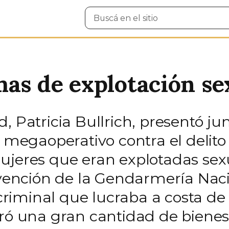
Buscar
en
el
sitio
mas de explotación se
, Patricia Bullrich, presentó ju
n megaoperativo contra el delito 
mujeres que eran explotadas se
rvención de la Gendarmería Naci
iminal que lucraba a costa de l
ró una gran cantidad de bienes,