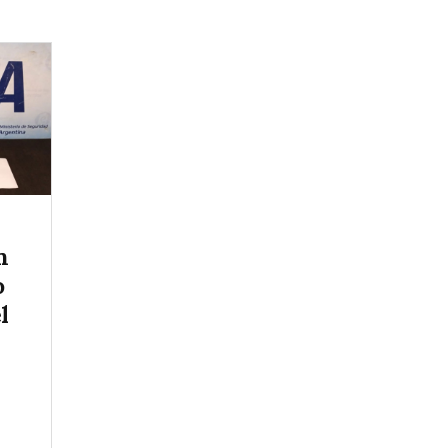
n
o
l