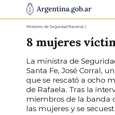
Pasar al contenido principal
Presidencia
de
Ministerio de Seguridad Nacional
la
8 mujeres vícti
Nación
La ministra de Seguridad
Santa Fe, José Corral, u
que se rescató a ocho 
de Rafaela. Tras la inte
miembros de la banda cr
las mujeres y se secuest