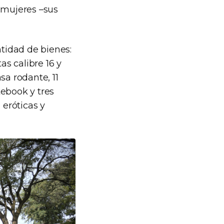
 mujeres –sus
ntidad de bienes:
as calibre 16 y
asa rodante, 11
tebook y tres
 eróticas y