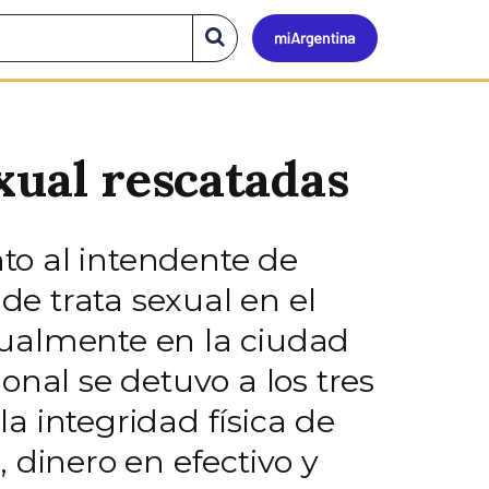
Mi
Buscar
en
el
Argen
sitio
xual rescatadas
nto al intendente de
de trata sexual en el
xualmente en la ciudad
onal se detuvo a los tres
a integridad física de
 dinero en efectivo y