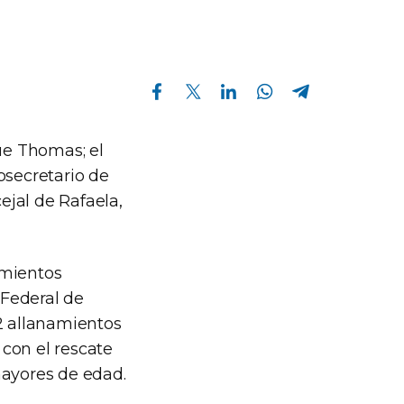
Compartir en Facebook
Compartir en Twitter
Compartir en Linkedin
Compartir en Whatsapp
Compartir en Telegram
que Thomas; el
bsecretario de
jal de Rafaela,
imientos
 Federal de
12 allanamientos
con el rescate
mayores de edad.