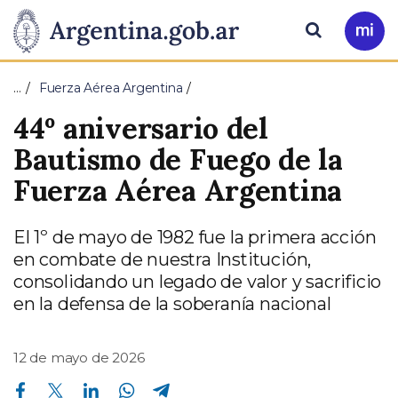
Pasar al contenido principal
Presidencia
Buscar
Ir
a
de
Mi
…
Fuerza Aérea Argentina
Arg
la
44º aniversario del
Nación
Bautismo de Fuego de la
Fuerza Aérea Argentina
El 1º de mayo de 1982 fue la primera acción
en combate de nuestra Institución,
consolidando un legado de valor y sacrificio
en la defensa de la soberanía nacional
12 de mayo de 2026
Compartir en Facebook
Compartir en Twitter
Compartir en Linkedin
Compartir en Whatsapp
Compartir en Telegram