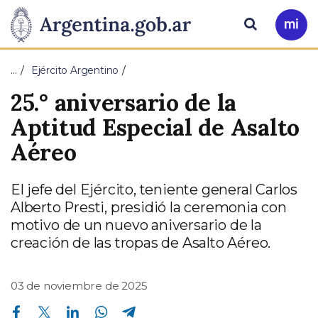
Pasar al contenido principal
Presidencia
Buscar
Ir
a
de
Mi
…
Ejército Argentino
Arg
la
25.° aniversario de la
Nación
Aptitud Especial de Asalto
Aéreo
El jefe del Ejército, teniente general Carlos
Alberto Presti, presidió la ceremonia con
motivo de un nuevo aniversario de la
creación de las tropas de Asalto Aéreo.
03 de noviembre de 2025
Compartir en Facebook
Compartir en Twitter
Compartir en Linkedin
Compartir en Whatsapp
Compartir en Telegram