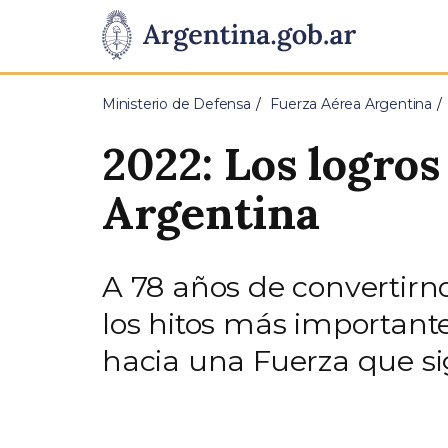
Pasar al contenido principal
Presidencia
de
Ministerio de Defensa
Fuerza Aérea Argentina
la
2022: Los logro
Nación
Argentina
A 78 años de convertir
los hitos más important
hacia una Fuerza que si