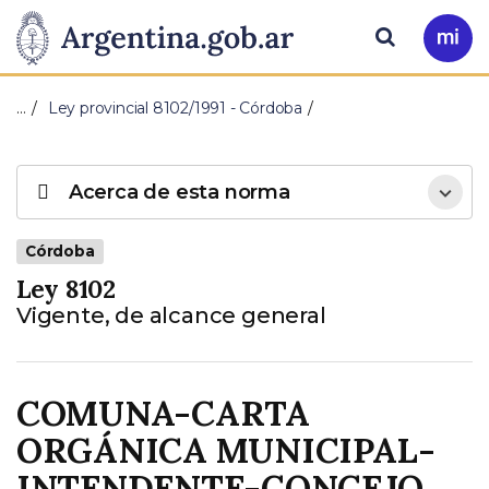
Pasar al contenido principal
Presidencia
Buscar
Ir
a
de
Mi
…
Ley provincial 8102/1991 - Córdoba
Arg
la
Nación
Acerca de esta norma
Córdoba
Ley 8102
Vigente, de alcance general
COMUNA-CARTA
ORGÁNICA MUNICIPAL-
INTENDENTE-CONCEJO