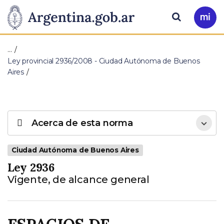
Pasar al contenido principal
Presidencia
Buscar
Ir
a
de
Mi
…
Arg
la
Ley provincial 2936/2008 - Ciudad Autónoma de Buenos
Aires
Nación
Acerca de esta norma
Ciudad Autónoma de Buenos Aires
Ley 2936
Vigente, de alcance general