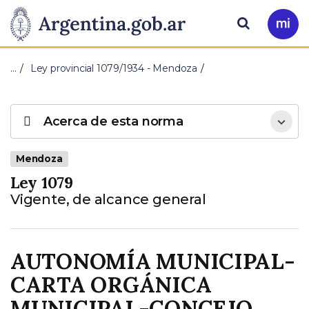
Pasar al contenido principal
Presidencia
Buscar
Ir
a
de
Mi
…
Ley provincial 1079/1934 - Mendoza
Arg
la
Nación
Acerca de esta norma
Mendoza
Ley 1079
Vigente, de alcance general
AUTONOMÍA MUNICIPAL-
CARTA ORGÁNICA
MUNICIPAL-CONCEJO