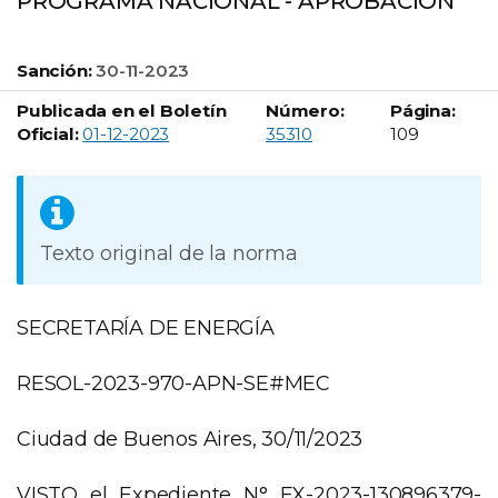
PROGRAMA NACIONAL - APROBACION
Sanción:
30-11-2023
Publicada en el Boletín
Número:
Página:
Boletín Oficial número:
Oficial:
01-12-2023
35310
109
Texto original de la norma
SECRETARÍA DE ENERGÍA
RESOL-2023-970-APN-SE#MEC
Ciudad de Buenos Aires, 30/11/2023
VISTO el Expediente N° EX-2023-130896379-