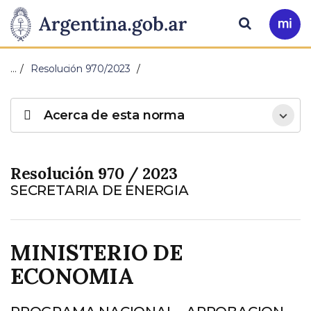
Pasar al contenido principal
Presidencia
Buscar
Ir
a
de
Mi
…
Resolución 970/2023
Arg
la
Acerca de esta norma
Nación
Resolución 970 / 2023
SECRETARIA DE ENERGIA
MINISTERIO DE
ECONOMIA