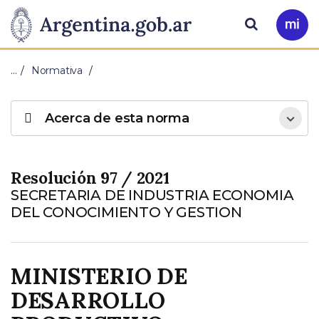
Pasar al contenido principal
Presidencia
Buscar
Ir
a
de
Mi
…
Normativa
Arg
la
Acerca de esta norma
Nación
Resolución 97 / 2021
SECRETARIA DE INDUSTRIA ECONOMIA
DEL CONOCIMIENTO Y GESTION
MINISTERIO DE
DESARROLLO