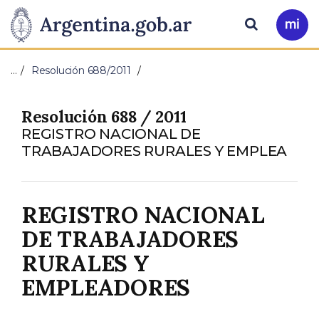
Pasar al contenido principal
Presidencia
Buscar
Ir
a
de
Mi
…
Resolución 688/2011
Arg
la
Resolución 688 / 2011
Nación
REGISTRO NACIONAL DE
TRABAJADORES RURALES Y EMPLEA
REGISTRO NACIONAL
DE TRABAJADORES
RURALES Y
EMPLEADORES