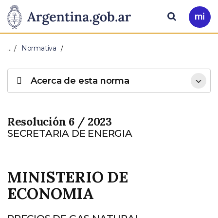
Pasar al contenido principal
Presidencia
Buscar
Ir
a
de
Mi
…
Normativa
Arg
la
Acerca de esta norma
Nación
Resolución 6 / 2023
SECRETARIA DE ENERGIA
MINISTERIO DE
ECONOMIA