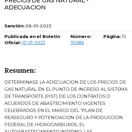
PRECIOS DE GAS NATURAL -
ADECUACION
Sanción:
06-01-2023
Publicada en el Boletín
Número:
Página:
15
Boletín Oficial número:
Oficial:
10-01-2023
35086
Resumen:
DETERMINASE LA ADECUACION DE LOS PRECIOS DE
GAS NATURAL EN EL PUNTO DE INGRESO AL SISTEMA
DE TRANSPORTE (PIST) DE LOS CONTRATOS O
ACUERDOS DE ABASTECIMIENTO VIGENTES
CELEBRADOS EN EL MARCO DEL “PLAN DE
REASEGURO Y POTENCIACION DE LA PRODUCCION
FEDERAL DE HIDROCARBUROS, EL
AUTOABASTECIMIENTO INTERNO, LAS