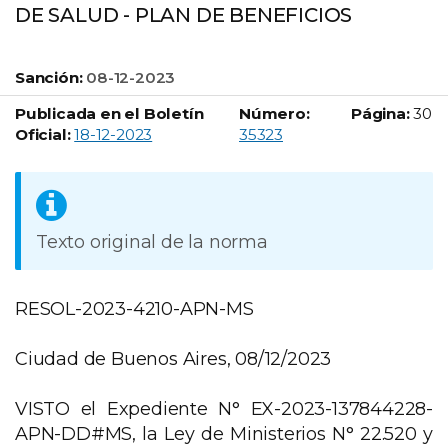
DE SALUD - PLAN DE BENEFICIOS
Sanción:
08-12-2023
Publicada en el Boletín
Número:
Página:
30
Boletín Oficial número:
Oficial:
18-12-2023
35323
Texto original de la norma
RESOL-2023-4210-APN-MS
Ciudad de Buenos Aires, 08/12/2023
VISTO el Expediente N° EX-2023-137844228-
APN-DD#MS, la Ley de Ministerios N° 22.520 y