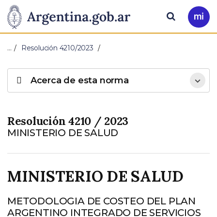
Pasar al contenido principal
Presidencia
Buscar
Ir
a
de
Mi
…
Resolución 4210/2023
Arg
la
Acerca de esta norma
Nación
Resolución 4210 / 2023
MINISTERIO DE SALUD
MINISTERIO DE SALUD
METODOLOGIA DE COSTEO DEL PLAN
ARGENTINO INTEGRADO DE SERVICIOS