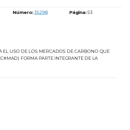
Boletín Oficial número:
Número:
35298
Página:
53
RA EL USO DE LOS MERCADOS DE CARBONO QUE
NCC#MAD) FORMA PARTE INTEGRANTE DE LA