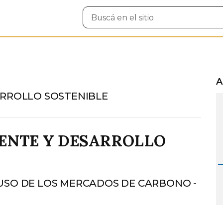
Buscar
en
el
sitio
A
ARROLLO SOSTENIBLE
IENTE Y DESARROLLO
USO DE LOS MERCADOS DE CARBONO -