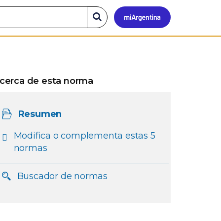
Mi
Buscar
en
el
Argen
sitio
cerca de esta norma
Resumen
Modifica o complementa estas 5
normas
Buscador de normas