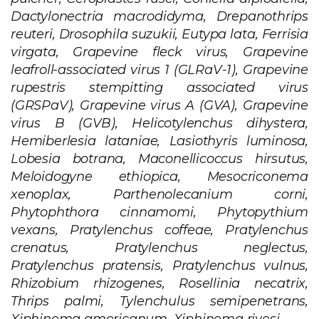
Dactylonectria macrodidyma, Drepanothrips
reuteri, Drosophila suzukii, Eutypa lata, Ferrisia
virgata, Grapevine fleck virus, Grapevine
leafroll-associated virus 1 (GLRaV-1), Grapevine
rupestris stempitting associated virus
(GRSPaV), Grapevine virus A (GVA), Grapevine
virus B (GVB), Helicotylenchus dihystera,
Hemiberlesia lataniae, Lasiothyris luminosa,
Lobesia botrana, Maconellicoccus hirsutus,
Meloidogyne ethiopica, Mesocriconema
xenoplax, Parthenolecanium corni,
Phytophthora cinnamomi, Phytopythium
vexans, Pratylenchus coffeae, Pratylenchus
crenatus, Pratylenchus neglectus,
Pratylenchus pratensis, Pratylenchus vulnus,
Rhizobium rhizogenes, Rosellinia necatrix,
Thrips palmi, Tylenchulus semipenetrans,