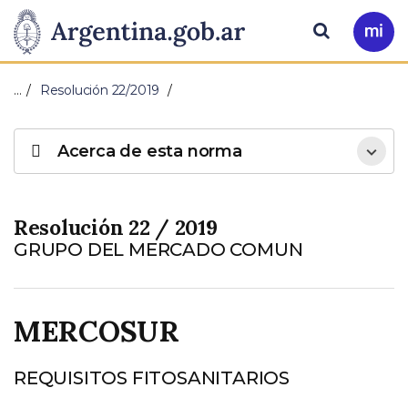
Pasar al contenido principal
Presidencia
Buscar
Ir
a
de
Mi
…
Resolución 22/2019
Arg
la
Acerca de esta norma
Nación
Resolución 22 / 2019
GRUPO DEL MERCADO COMUN
MERCOSUR
REQUISITOS FITOSANITARIOS