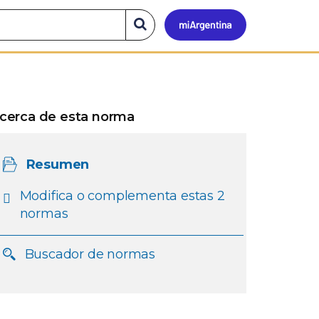
Mi
Buscar
en
el
Argen
sitio
cerca de esta norma
Resumen
Modifica o complementa estas 2
normas
Buscador de normas