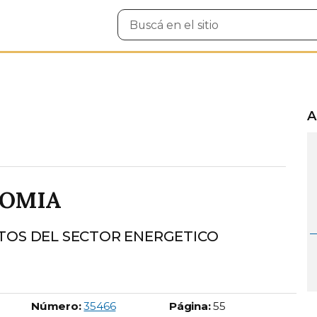
Buscar
en
el
sitio
A
NOMIA
TOS DEL SECTOR ENERGETICO
Boletín Oficial número:
Número:
35466
Página:
55