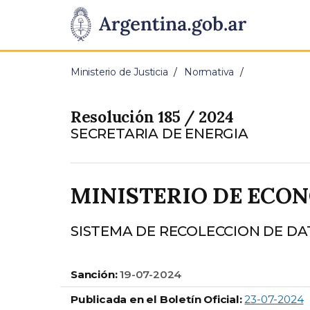
Pasar al contenido principal
Presidencia
de
Ministerio de Justicia
Normativa
la
Resolución 185 / 2024
Nación
SECRETARIA DE ENERGIA
MINISTERIO DE ECO
SISTEMA DE RECOLECCION DE DA
Sanción:
19-07-2024
Publicada en el Boletín Oficial:
23-07-2024