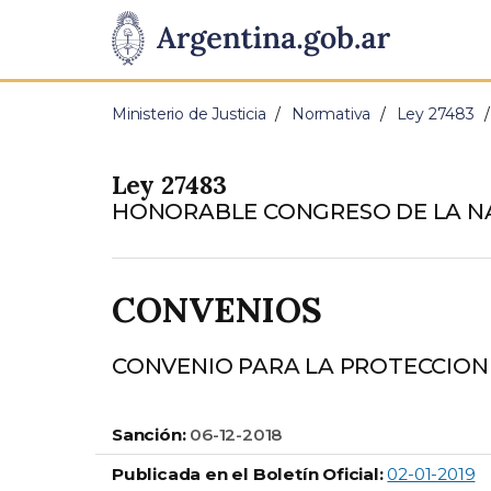
Pasar al contenido principal
Presidencia
de
Ministerio de Justicia
Normativa
Ley 27483
la
Ley 27483
Nación
HONORABLE CONGRESO DE LA N
CONVENIOS
CONVENIO PARA LA PROTECCION
Sanción:
06-12-2018
Publicada en el Boletín Oficial:
02-01-2019