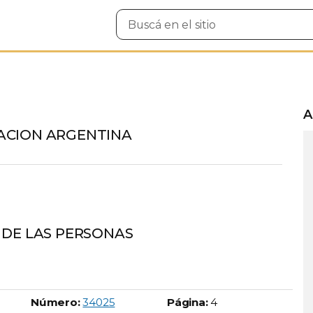
Buscar
en
el
sitio
A
ACION ARGENTINA
 DE LAS PERSONAS
Boletín Oficial número:
Número:
34025
Página:
4