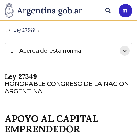
Pasar al contenido principal
Presidencia
Buscar
Ir
a
de
Mi
…
Ley 27349
Arg
la
Acerca de esta norma
Nación
Ley 27349
HONORABLE CONGRESO DE LA NACION
ARGENTINA
APOYO AL CAPITAL
EMPRENDEDOR