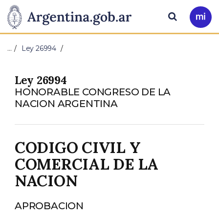
Pasar al contenido principal
Presidencia
Buscar
Ir
a
de
Mi
…
Ley 26994
Arg
la
Ley 26994
Nación
HONORABLE CONGRESO DE LA
NACION ARGENTINA
CODIGO CIVIL Y
COMERCIAL DE LA
NACION
APROBACION