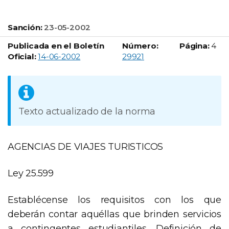
Sanción:
23-05-2002
Publicada en el Boletín
Número:
Página:
4
Boletín Oficial número:
Oficial:
14-06-2002
29921
Texto actualizado de la norma
AGENCIAS DE VIAJES TURISTICOS
Ley 25.599
Establécense los requisitos con los que
deberán contar aquéllas que brinden servicios
a contingentes estudiantiles. Definición de