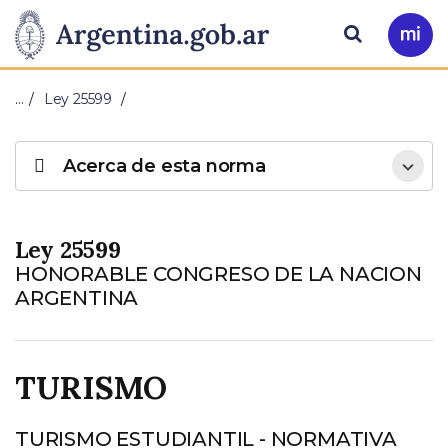
Pasar al contenido principal
Presidencia
Buscar
Ir
a
de
Mi
…
Ley 25599
Arg
la
Acerca de esta norma
Nación
Ley 25599
HONORABLE CONGRESO DE LA NACION
ARGENTINA
TURISMO
TURISMO ESTUDIANTIL - NORMATIVA