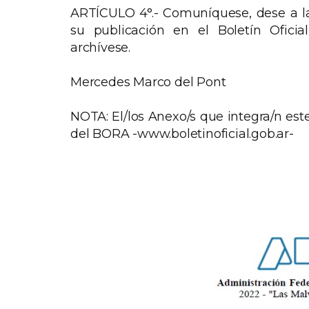
ARTÍCULO 4°.- Comuníquese, dese a la 
su publicación en el Boletín Oficia
archívese.
Mercedes Marco del Pont
NOTA: El/los Anexo/s que integra/n est
del BORA -www.boletinoficial.gob.ar-