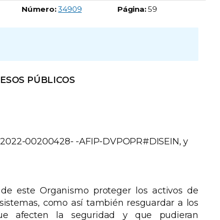
Boletín Oficial número:
Número:
34909
Página:
59
RESOS PÚBLICOS
EX-2022-00200428- -AFIP-DVPOPR#DISEIN, y
 de este Organismo proteger los activos de
s sistemas, como así también resguardar a los
que afecten la seguridad y que pudieran