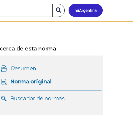
Mi
Buscar
en
el
Argen
sitio
cerca de esta norma
Resumen
Norma original
Buscador de normas