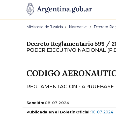
Pasar al contenido principal
Presidencia
de
Ministerio de Justicia
Normativa
Decreto Reg
la
Decreto Reglamentario 599 / 2
Nación
PODER EJECUTIVO NACIONAL (P.E
CODIGO AERONAUTI
REGLAMENTACION - APRUEBASE
Sanción:
08-07-2024
Publicada en el Boletín Oficial:
10-07-2024