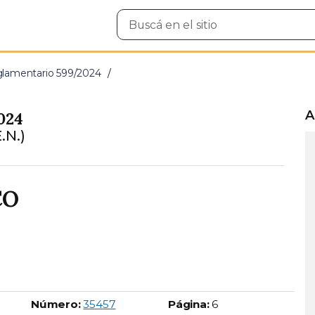
Buscar
en
el
sitio
lamentario 599/2024
A
024
.N.)
CO
Boletín Oficial número:
Número:
35457
Página:
6