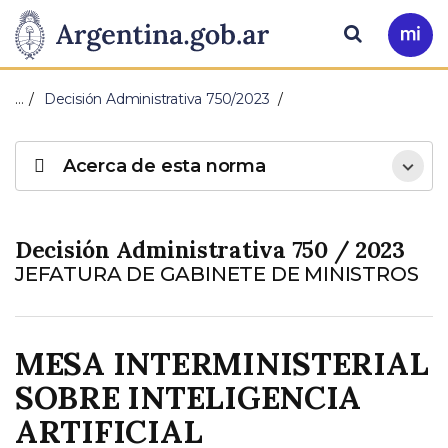
Pasar al contenido principal
Presidencia
Buscar
Ir
a
de
Mi
…
Decisión Administrativa 750/2023
Arg
la
Acerca de esta norma
Nación
Decisión Administrativa 750 / 2023
JEFATURA DE GABINETE DE MINISTROS
MESA INTERMINISTERIAL
SOBRE INTELIGENCIA
ARTIFICIAL