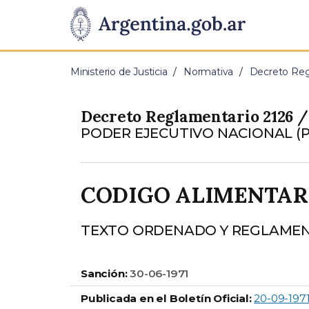
Pasar al contenido principal
Presidencia
de
Ministerio de Justicia
Normativa
Decreto Reg
la
Decreto Reglamentario 2126 / 
Nación
PODER EJECUTIVO NACIONAL (P.
CODIGO ALIMENTAR
TEXTO ORDENADO Y REGLAME
Sanción:
30-06-1971
Publicada en el Boletín Oficial:
20-09-197