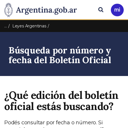
Pasar al contenido principal
Presidencia
Buscar
Ir
a
de
Mi
…
Leyes Argentinas
Arg
la
Búsqueda por número y
Nación
fecha del Boletín Oficial
¿Qué edición del boletín
oficial estás buscando?
Podés consultar por fecha o número. Si