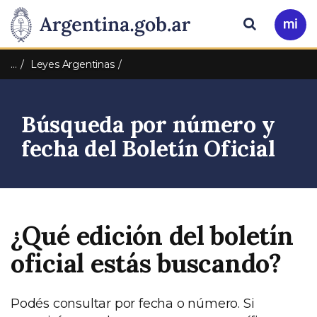
Pasar al contenido principal
Presidencia
Buscar
Ir
a
de
Mi
…
Leyes Argentinas
Arg
la
Búsqueda por número y
Nación
fecha del Boletín Oficial
¿Qué edición del boletín
oficial estás buscando?
Podés consultar por fecha o número. Si