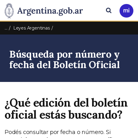
Pasar al contenido principal
Presidencia
Buscar
Ir
a
de
Mi
…
Leyes Argentinas
Arg
la
Búsqueda por número y
Nación
fecha del Boletín Oficial
¿Qué edición del boletín
oficial estás buscando?
Podés consultar por fecha o número. Si