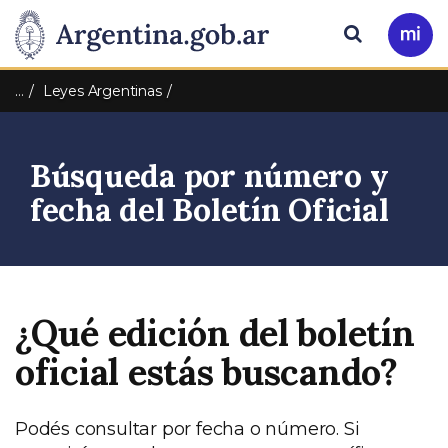
Pasar al contenido principal
Presidencia
Buscar
Ir
a
de
Mi
…
Leyes Argentinas
Arg
la
Búsqueda por número y
Nación
fecha del Boletín Oficial
¿Qué edición del boletín
oficial estás buscando?
Podés consultar por fecha o número. Si