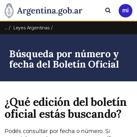
Pasar al contenido principal
Presidencia
Buscar
Ir
a
de
Mi
…
Leyes Argentinas
Arg
la
Búsqueda por número y
Nación
fecha del Boletín Oficial
¿Qué edición del boletín
oficial estás buscando?
Podés consultar por fecha o número. Si