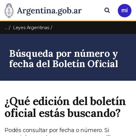
Pasar al contenido principal
Presidencia
Buscar
Ir
a
de
Mi
…
Leyes Argentinas
Arg
la
Búsqueda por número y
Nación
fecha del Boletín Oficial
¿Qué edición del boletín
oficial estás buscando?
Podés consultar por fecha o número. Si