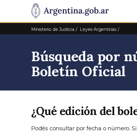
Pasar al contenido principal
Presidencia
de
Ministerio de Justicia
Leyes Argentinas
la
Búsqueda por nú
Nación
Boletín Oficial
¿Qué edición del bol
Podés consultar por fecha o número. Si