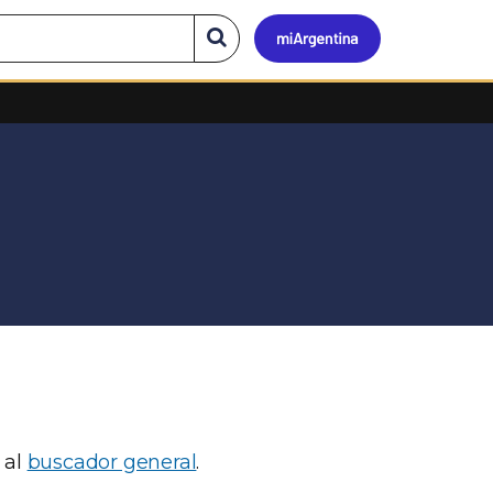
Mi
Buscar
en
el
Argen
sitio
 al
buscador general
.