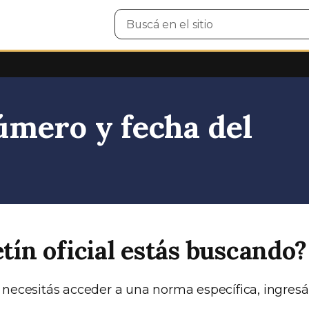
Buscar
en
el
sitio
mero y fecha del
etín oficial estás buscando?
 necesitás acceder a una norma específica, ingresá