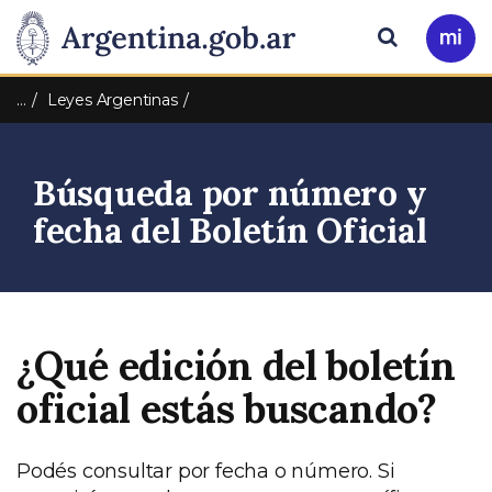
Pasar al contenido principal
Presidencia
Buscar
Ir
a
de
Mi
…
Leyes Argentinas
Arg
la
Búsqueda por número y
Nación
fecha del Boletín Oficial
¿Qué edición del boletín
oficial estás buscando?
Podés consultar por fecha o número. Si