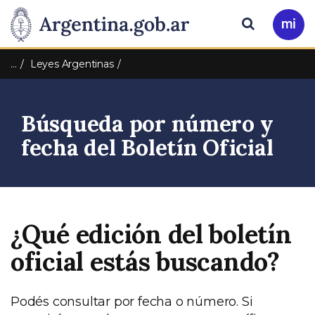
Pasar al contenido principal
Presidencia
Buscar
Ir
a
de
Mi
…
Leyes Argentinas
Arg
la
Búsqueda por número y
Nación
fecha del Boletín Oficial
¿Qué edición del boletín
oficial estás buscando?
Podés consultar por fecha o número. Si