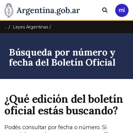
Pasar al contenido principal
Presidencia
Buscar
Ir
a
de
Mi
…
Leyes Argentinas
Arg
la
Búsqueda por número y
Nación
fecha del Boletín Oficial
¿Qué edición del boletín
oficial estás buscando?
Podés consultar por fecha o número. Si