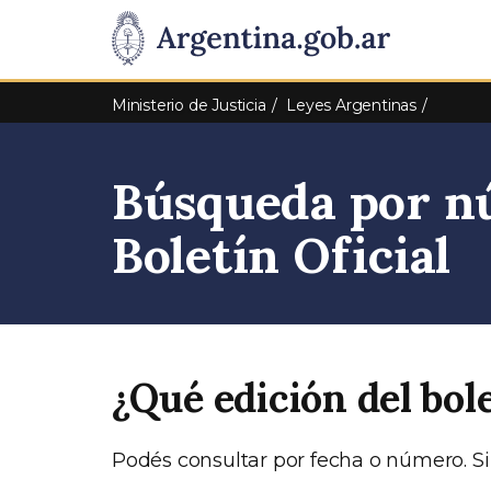
Pasar al contenido principal
Presidencia
de
Ministerio de Justicia
Leyes Argentinas
la
Búsqueda por nú
Nación
Boletín Oficial
¿Qué edición del bol
Podés consultar por fecha o número. Si