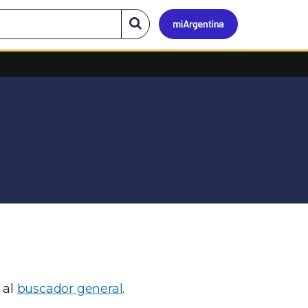
Mi
Buscar
en
el
Argen
sitio
 al
buscador general
.