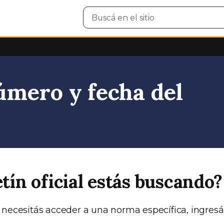
Buscar
en
el
sitio
mero y fecha del
etín oficial estás buscando?
 necesitás acceder a una norma específica, ingresá