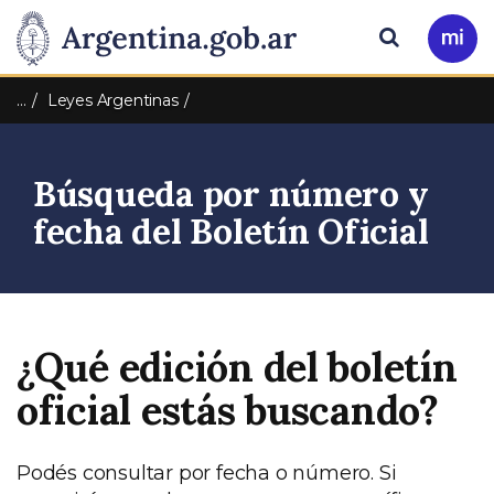
Pasar al contenido principal
Presidencia
Buscar
Ir
a
de
Mi
…
Leyes Argentinas
Arg
la
Búsqueda por número y
Nación
fecha del Boletín Oficial
¿Qué edición del boletín
oficial estás buscando?
Podés consultar por fecha o número. Si