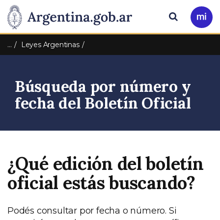
Pasar al contenido principal
Presidencia
Buscar
Ir
a
de
Mi
…
Leyes Argentinas
Arg
la
Búsqueda por número y
Nación
fecha del Boletín Oficial
¿Qué edición del boletín
oficial estás buscando?
Podés consultar por fecha o número. Si