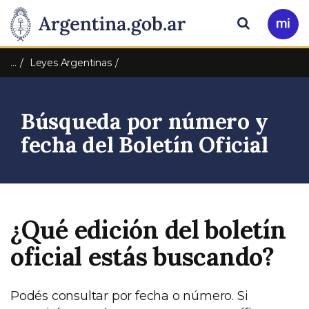
Pasar al contenido principal
Presidencia
Buscar
Ir
a
de
Mi
…
Leyes Argentinas
Arg
la
Búsqueda por número y
Nación
fecha del Boletín Oficial
¿Qué edición del boletín
oficial estás buscando?
Podés consultar por fecha o número. Si