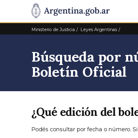
Pasar al contenido principal
Presidencia
de
Ministerio de Justicia
Leyes Argentinas
la
Búsqueda por nú
Nación
Boletín Oficial
¿Qué edición del bol
Podés consultar por fecha o número. Si