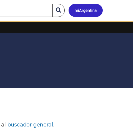
Mi
Buscar
en
el
Argen
sitio
 al
buscador general
.