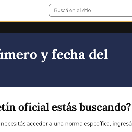
Buscar
en
el
sitio
mero y fecha del
etín oficial estás buscando?
 necesitás acceder a una norma específica, ingresá