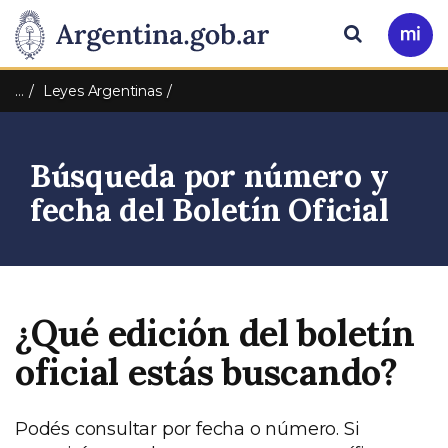
Pasar al contenido principal
Presidencia
Buscar
Ir
a
de
Mi
…
Leyes Argentinas
Arg
la
Búsqueda por número y
Nación
fecha del Boletín Oficial
¿Qué edición del boletín
oficial estás buscando?
Podés consultar por fecha o número. Si