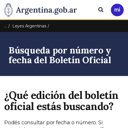
Pasar al contenido principal
Presidencia
Buscar
Ir
a
de
Mi
…
Leyes Argentinas
Arg
la
Búsqueda por número y
Nación
fecha del Boletín Oficial
¿Qué edición del boletín
oficial estás buscando?
Podés consultar por fecha o número. Si