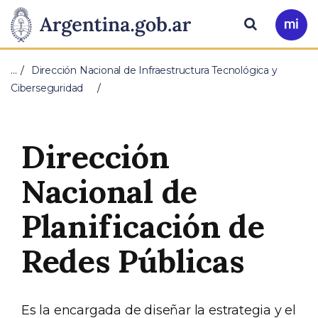
Pasar al contenido principal
Presidencia
Buscar
Ir
a
de
Mi
…
Dirección Nacional de Infraestructura Tecnológica y
Arg
la
Ciberseguridad
Nación
Dirección
Nacional de
Planificación de
Redes Públicas
Es la encargada de diseñar la estrategia y el