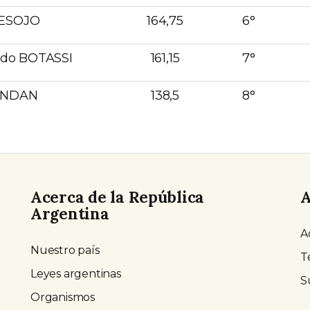
DESOJO
164,75
6°
redo BOTASSI
161,15
7°
ANDAN
138,5
8°
Acerca de la República
A
Argentina
A
Nuestro país
T
Leyes argentinas
S
Organismos