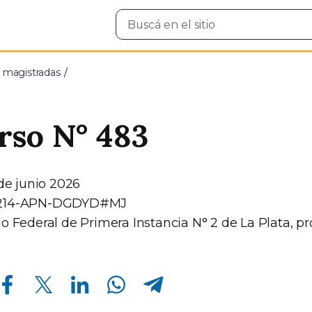
Buscar
en
el
sitio
y magistradas
rso N° 483
 de junio 2026
5214-APN-DGDYD#MJ
o Federal de Primera Instancia N° 2 de La Plata, pr
Compartir en Facebook
Compartir en Twitter
Compartir en Linkedin
Compartir en Whatsapp
Compartir en Telegram