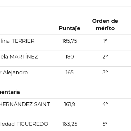
Orden de
Puntaje
mérito
olina TERRIER
185,75
1°
ciela MARTÍNEZ
180
2°
r Alejandro
165
3°
entaria
és HERNÁNDEZ SAINT
161,9
4°
Soledad FIGUEREDO
163,25
5°