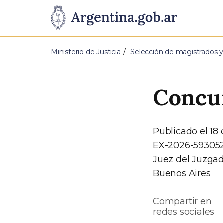
Pasar al contenido principal
Presidencia
de
Ministerio de Justicia
Selección de magistrados 
la
Nación
Concu
Publicado el 18
EX-2026-5930
Juez del Juzgad
Buenos Aires
Compartir en
redes sociales