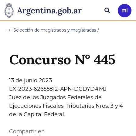
Pasar al contenido principal
Presidencia
Buscar
Ir
a
de
Mi
…
Selección de magistrados y magistradas
Arg
la
Nación
Concurso N° 445
13 de junio 2023
EX-2023-62655812-APN-DGDYD#MJ
Juez de los Juzgados Federales de
Ejecuciones Fiscales Tributarias Nros. 3 y 4
de la Capital Federal.
Compartir en