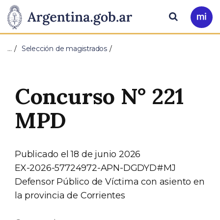
Pasar al contenido principal
Presidencia
Buscar
Ir
a
de
Mi
…
Selección de magistrados
Arg
la
Nación
Concurso N° 221
MPD
Publicado el 18 de junio 2026
EX-2026-57724972-APN-DGDYD#MJ
Defensor Público de Víctima con asiento en
la provincia de Corrientes