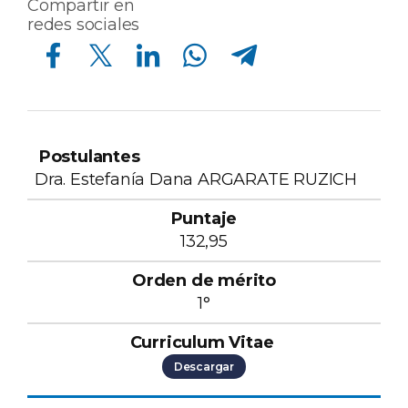
Compartir en
redes sociales
Compartir en Facebook
Compartir en Twitter
Compartir en Linkedin
Compartir en Whatsapp
Compartir en Telegram
Orden
de
Curriculum
Dra. Estefanía Dana ARGARATE RUZICH
Postulantes
Puntaje
mérito
Vitae
132,95
1°
Descargar