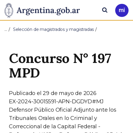
Pasar al contenido principal
Presidencia
Buscar
Ir
a
de
Mi
…
Selección de magistrados y magistradas
Arg
la
Nación
Concurso N° 197
MPD
Publicado el 29 de mayo de 2026
EX-2024-30015591-APN-DGDYD#MJ
Defensor Público Oficial Adjunto ante los
Tribunales Orales en lo Criminal y
Correccional de la Capital Federal -