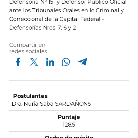
Defensoría Nº 15- y Defensor Público Oficial
ante los Tribunales Orales en lo Criminal y
Correccional de la Capital Federal -
Defensorías Nros. 7, 6 y 2-
Compartir en
redes sociales
Compartir en Facebook
Compartir en Twitter
Compartir en Linkedin
Compartir en Whatsapp
Compartir en Telegram
Orden
de
Curriculum
Dra. Nuria Saba SARDAÑONS
Postulantes
Puntaje
mérito
Vitae
128.5