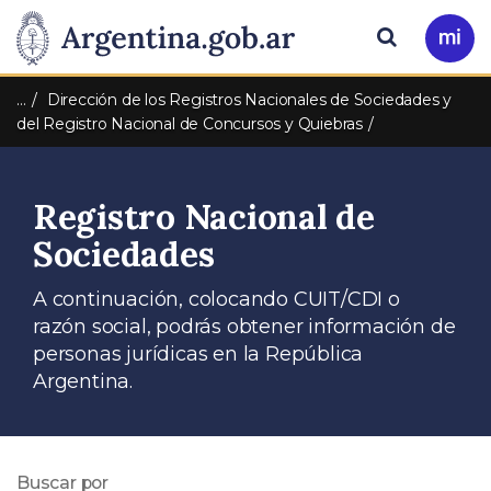
Pasar al contenido principal
Presidencia
Buscar
Ir
a
de
Mi
…
Dirección de los Registros Nacionales de Sociedades y
Arg
del Registro Nacional de Concursos y Quiebras
la
Nación
Registro Nacional de
Sociedades
A continuación, colocando CUIT/CDI o
razón social, podrás obtener información de
personas jurídicas en la República
Argentina.
Buscar por