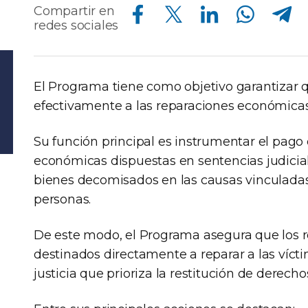
Compartir en Facebook
Compartir en Twitter
Compartir en Linkedin
Compartir en Whatsapp
Compartir en Telegram
Compartir en
redes sociales
El Programa tiene como objetivo garantizar 
efectivamente a las reparaciones económicas 
Su función principal es instrumentar el pago
económicas dispuestas en sentencias judiciale
bienes decomisados en las causas vinculadas 
personas.
De este modo, el Programa asegura que los r
destinados directamente a reparar a las víct
justicia que prioriza la restitución de derecho