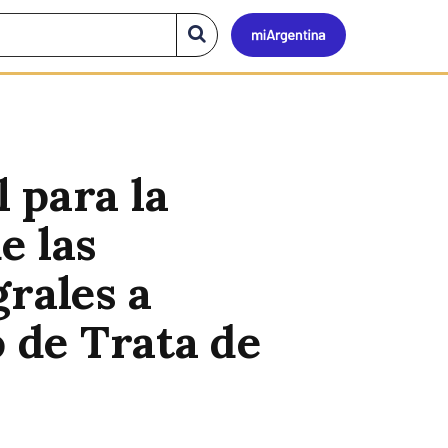
Mi
Buscar
en
el
Argen
sitio
 para la
e las
rales a
o de Trata de