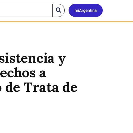
Mi
Buscar
en
el
Argen
sitio
istencia y
rechos a
o de Trata de