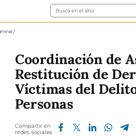
Buscar
en
el
sitio
iminal
Coordinación de As
Restitución de De
Víctimas del Delit
Personas
Compartir en Facebook
Compartir en Twitter
Compartir en Linkedin
Compartir en Whatsapp
Compartir en Telegram
Compartir en
redes sociales